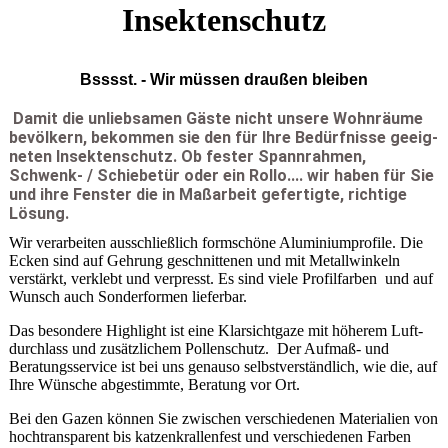
Insektenschutz
Bsssst. - Wir müssen draußen bleiben
Damit die unliebsamen Gäste nicht unsere Wohn­räume
bevölkern, bekommen sie den für Ihre Be­dürf­­nisse geeig­
neten Insek­ten­schutz. Ob fester Spann­rah­men,
Schwenk- / Schiebe­tür oder ein Rollo.... wir haben für Sie
und ihre Fens­ter die in Maß­arbeit gefer­tigte, rich­tige
Lösung.
Wir verarbeiten aus­schließ­lich form­schöne Alu­minium­profile. Die
Ecken sind auf Geh­rung ge­schnitte­nen und mit Metall­winkeln
verstärkt, verklebt und ver­presst. Es sind viele Profilfar­ben und auf
Wunsch auch Sonder­formen lieferbar.
Das besondere Highlight ist eine Klarsicht­gaze mit höherem Luft­
durch­lass und zusätz­lichem Pollen­schutz. Der Aufmaß- und
Beratungs­service ist bei uns genauso selbst­verständ­lich, wie die, auf
Ihre Wünsche abge­stimmte, Beratung vor Ort.
Bei den Gazen können Sie zwischen ver­schie­de­nen Materialien von
hoch­trans­pa­rent bis katzen­krallen­­fest und verschie­de­nen Farben